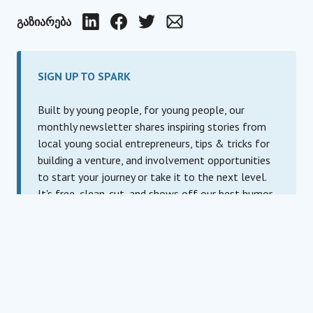
ᲒᲐᲖᲘᲐᲠᲔᲑᲐ
LinkedIn
Facebook
Twitter
Email
SIGN UP TO SPARK
Built by young people, for young people, our
monthly newsletter shares inspiring stories from
local young social entrepreneurs, tips & tricks for
building a venture, and involvement opportunities
to start your journey or take it to the next level.
It's free, clean-cut, and shows off our best humor.
ელფოსტა
For information about our privacy practices and