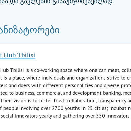
სა და გავლენის გასაუმჯობესებლად.
ანიზატორები
t Hub Tbilisi
Hub Tbilisi is a co-working space where one can meet, colla
It is a place, where individuals and organizations strive to 
kers and doers with different personalities and diverse pro
ited to business, commercial and development banking, med
. Their vision is to foster trust, collaboration, transparenc
f people.involving over 2700 youths in 25 cities; incubatin
 social innovators yearly and gathering over 550 innovator