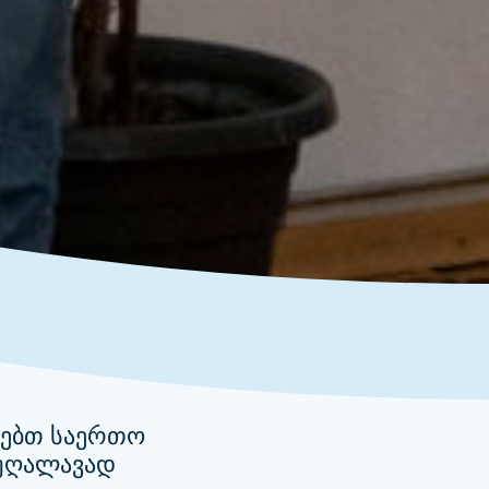
ვებთ საერთო
აუღალავად