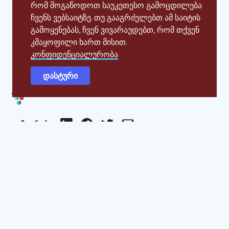
რომ მოგაწოდოთ საუკეთესო გამოცდილება
სტუდენტური პროგრამა სოციალური მეწარმეობის
ჩვენს ვებსაიტზე. თუ გააგრძელებთ ამ საიტის
მიმართულებით, რომელიც 18 ქვეყანაში
გამოყენებას, ჩვენ ვივარაუდებთ, რომ თქვენ
ხორციელდება.
Impact Hub Tbilisi-
სა
და
ევროპის
კმაყოფილი ხართ მისით.
ფონდის
ერთობლივი
ძალისხმევით
,
წელს
კონფიდენციალურობა
პროგრამას
საქართველოც
შეუერთდა
. SIA-
ს
პარტნიორია
საქართველოს
ბანკი
.
დასტური
ᲒᲐᲖᲘᲐᲠᲔᲑᲐ
LinkedIn
Facebook
Twitter
Email
SIGN UP TO SPARK
Built by young people, for young people, our
monthly newsletter shares inspiring stories from
local young social entrepreneurs, tips & tricks for
building a venture, and involvement opportunities